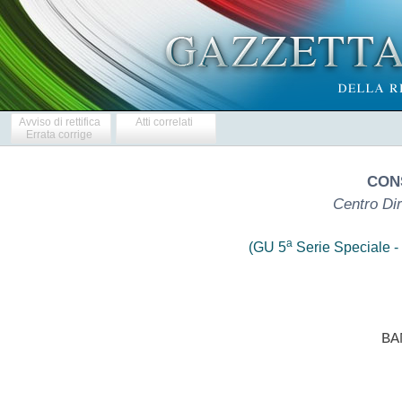
Avviso di rettifica
Atti correlati
Errata corrige
CON
Centro Dir
a
(GU 5
Serie Speciale - 
                            BAN