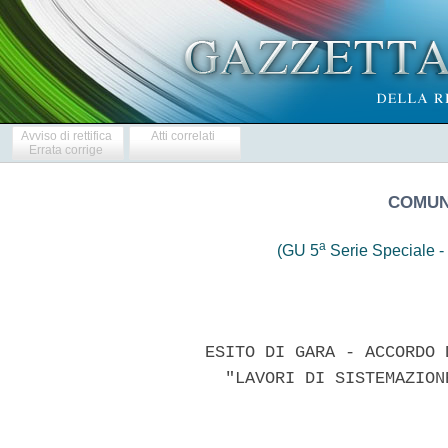
Avviso di rettifica
Atti correlati
Errata corrige
COMUNE
a
(GU 5
Serie Speciale - 
      ESITO DI GARA - ACCORDO 
        "LAVORI DI SISTEMAZION