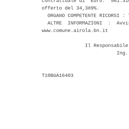
contrattuale di  Euro.  561.31
offerto del 34,389%. 

  ORGANO COMPETENTE RICORSI : 
  ALTRE  INFORMAZIONI  :  Avvi
www.comune.airola.bn.it 

               Il Responsabile
                          Ing.