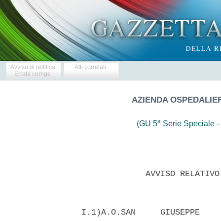
Avviso di rettifica
Atti correlati
Errata corrige
AZIENDA OSPEDALIER
a
(GU 5
Serie Speciale - 
               AVVISO RELATIVO
  I.1)A.O.SAN     GIUSEPPE    