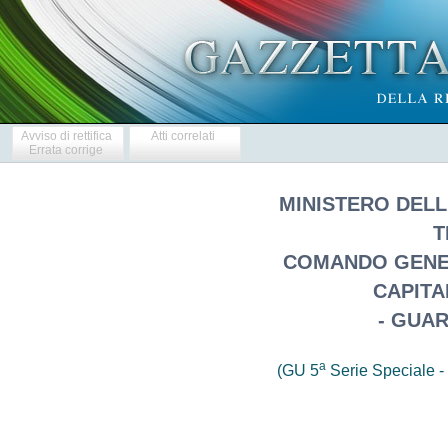
Avviso di rettifica
Atti correlati
Errata corrige
MINISTERO DELL
T
COMANDO GENE
CAPITA
- GUAR
a
(GU 5
Serie Speciale - 