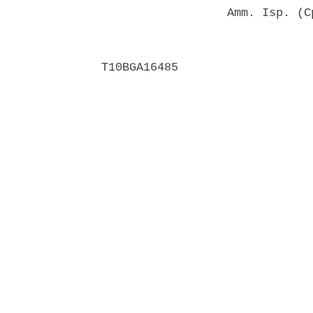
                  Amm. Isp. (C