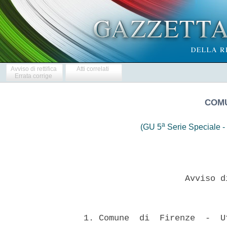
Avviso di rettifica
Atti correlati
Errata corrige
COMU
a
(GU 5
Serie Speciale - 
                      Avviso d
  1. Comune  di  Firenze  -  U