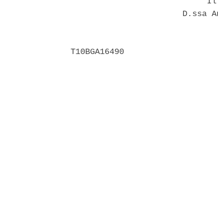
                            Il 
                       D.ssa A