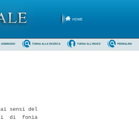
HOME
L SOMMARIO
TORNA ALLA RICERCA
TORNA ALL'INDICE
PERMALINK
ai sensi del

i  di  fonia


