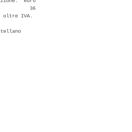
zione:  euro

          36

 oltre IVA. 

tellano 
