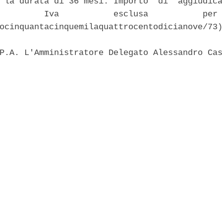
 la durata di 36 mesi. Importo  di  aggiudica
         Iva           esclusa           per 
ocinquantacinquemilaquattrocentodicianove/73)
P.A. L'Amministratore Delegato Alessandro Cas