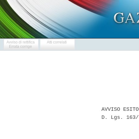
Avviso di rettifica
Atti correlati
Errata corrige
AVVISO ESITO
D. Lgs. 163/
            