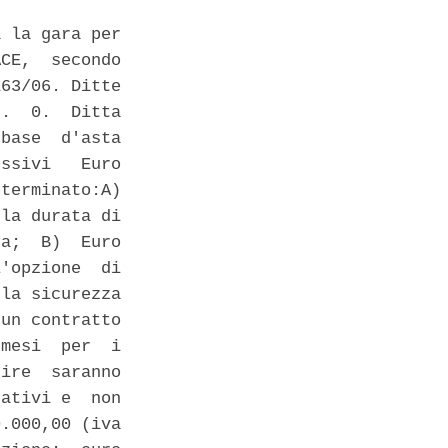
 la gara per

CE,  secondo

63/06. Ditte

.  0.  Ditta

base  d'asta

ssivi   Euro

terminato:A)

la durata di

a;  B)  Euro

'opzione  di

la sicurezza

un contratto

mesi  per  i

ire  saranno

ativi e  non

.000,00 (iva
