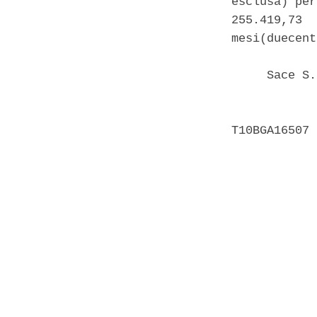
esclusa) per
255.419,73  
mesi(duecent
     Sace S.