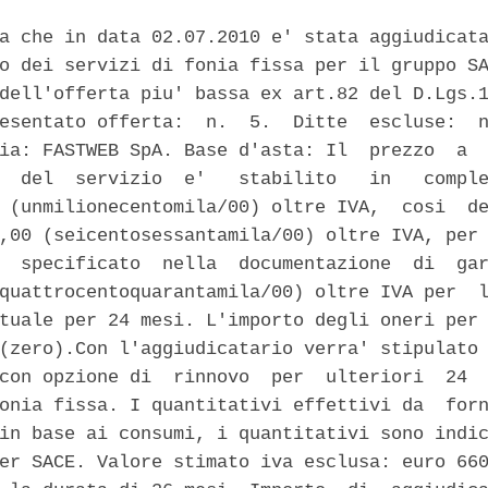
a che in data 02.07.2010 e' stata aggiudicata
o dei servizi di fonia fissa per il gruppo SA
dell'offerta piu' bassa ex art.82 del D.Lgs.1
esentato offerta:  n.  5.  Ditte  escluse:  n
ia: FASTWEB SpA. Base d'asta: Il  prezzo  a  
  del  servizio  e'   stabilito   in   comple
 (unmilionecentomila/00) oltre IVA,  cosi  de
,00 (seicentosessantamila/00) oltre IVA, per 
  specificato  nella  documentazione  di  gar
quattrocentoquarantamila/00) oltre IVA per  l
tuale per 24 mesi. L'importo degli oneri per 
(zero).Con l'aggiudicatario verra' stipulato 
con opzione di  rinnovo  per  ulteriori  24  
onia fissa. I quantitativi effettivi da  forn
in base ai consumi, i quantitativi sono indic
er SACE. Valore stimato iva esclusa: euro 660