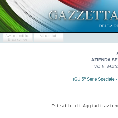
Avviso di rettifica
Atti correlati
Errata corrige
AZIENDA SE
Via E. Matt
a
(GU 5
Serie Speciale - 
     Estratto di Aggiudicazion