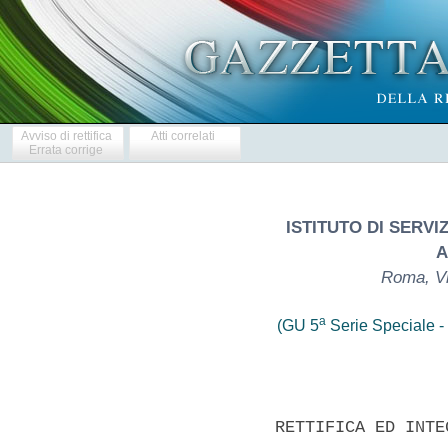
Avviso di rettifica
Atti correlati
Errata corrige
ISTITUTO DI SERVI
A
Roma, Vi
a
(GU 5
Serie Speciale - 
             RETTIFICA ED INTE