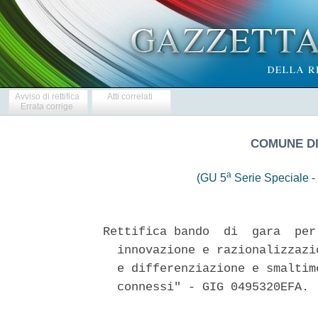
Avviso di rettifica
Atti correlati
Errata corrige
COMUNE DI
a
(GU 5
Serie Speciale - 
Rettifica bando  di  gara  per
  innovazione e razionalizzazi
  e differenziazione e smaltim
  connessi" - GIG 0495320EFA. 
