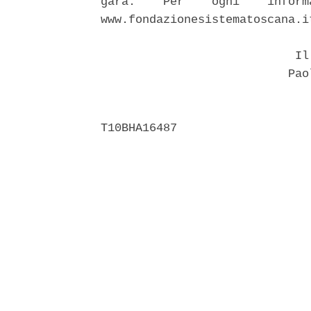
gara.    Per    ogni    inform
www.fondazionesistematoscana.it
                            Il 
                           Paol