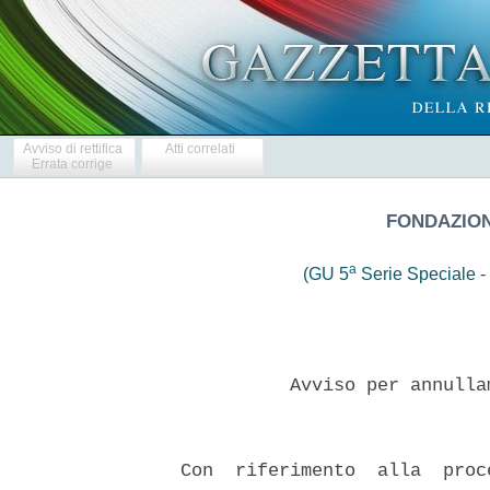
Avviso di rettifica
Atti correlati
Errata corrige
FONDAZION
a
(GU 5
Serie Speciale - 
            Avviso per annulla
  Con  riferimento  alla  proc