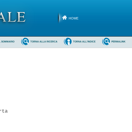
HOME
L SOMMARIO
TORNA ALLA RICERCA
TORNA ALL'INDICE
PERMALINK
ta 
