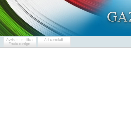
Avviso di rettifica
Atti correlati
Errata corrige
   