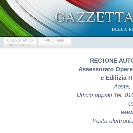
Avviso di rettifica
Atti correlati
Errata corrige
REGIONE AUT
Assessorato Opere 
e Edilizia 
Aosta, 
Ufficio appalti Tel. 
0
www.
Posta elettroni