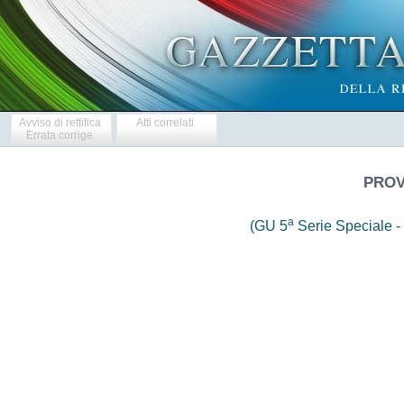
Avviso di rettifica
Atti correlati
Errata corrige
PROV
a
(GU 5
Serie Speciale - 
                     