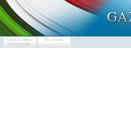
Avviso di rettifica
Atti correlati
Errata corrige
            