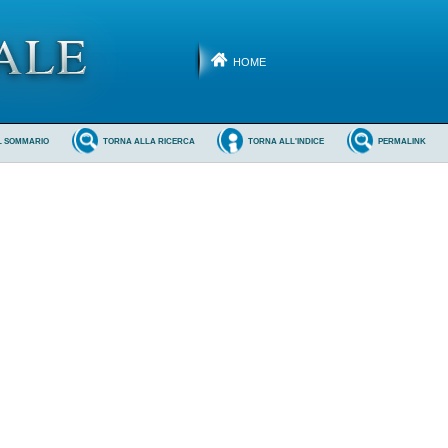
HOME
L SOMMARIO
TORNA ALLA RICERCA
TORNA ALL'INDICE
PERMALINK