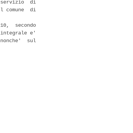
servizio  di

l comune  di

10,  secondo

integrale e'

nonche'  sul
