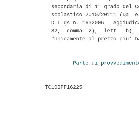
  secondaria di 1° grado del C
  scolastico 2010/20111 (Da  e
  D.L.gs n. 1632006 - Aggiudic
  82,  comma  2),  lett.  b), 
  "Unicamente al prezzo piu' b
Parte di provvediment