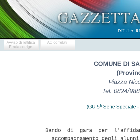
Avviso di rettifica
Atti correlati
Errata corrige
COMUNE DI SA
(Provin
Piazza Nico
Tel. 0824/98
a
(GU 5
Serie Speciale - 
Bando  di  gara  per  l'affida
  accompagnamento degli alunni