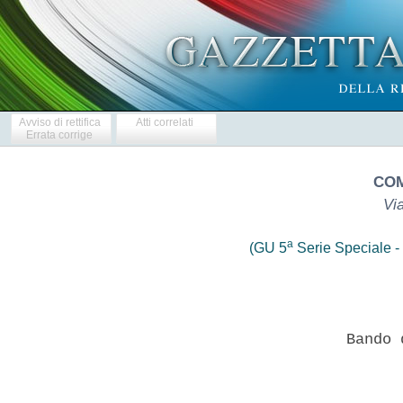
Avviso di rettifica
Atti correlati
Errata corrige
CO
Via
a
(GU 5
Serie Speciale - 
                Bando 