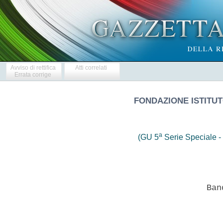
Avviso di rettifica
Atti correlati
Errata corrige
FONDAZIONE ISTITUTO
a
(GU 5
Serie Speciale - 
                  Ban