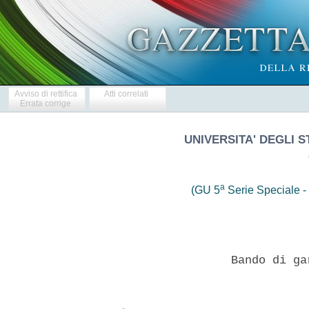
Avviso di rettifica
Atti correlati
Errata corrige
UNIVERSITA' DEGLI 
a
(GU 5
Serie Speciale - 
                   Bando di ga