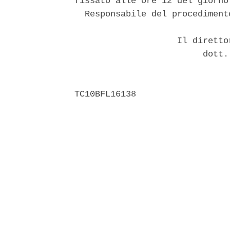
fissato alle ore 12 del giorno
  Responsabile del procediment
                    Il diretto
                         dott.