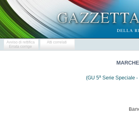
Avviso di rettifica
Atti correlati
Errata corrige
MARCHE 
a
(GU 5
Serie Speciale - 
                  Ban