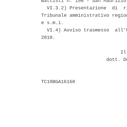
Battisti n. 156 - San Maurizio
  VI.3.2) Presentazione  di  r
Tribunale amministrativo regio
e s.m.i. 

  VI.4) Avviso trasmesso  all'
2010. 

                            Il 
                       dott. D