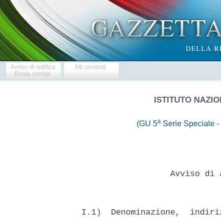
Avviso di rettifica
Atti correlati
Errata corrige
ISTITUTO NAZIO
a
(GU 5
Serie Speciale - 
                    Avviso di 
  I.1)  Denominazione,  indiri