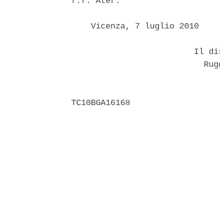
f.f. Ater. 

    Vicenza, 7 luglio 2010 

                         Il di
                           Rugg