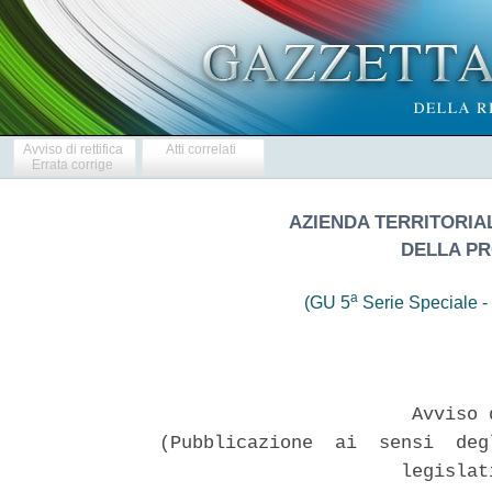
Avviso di rettifica
Atti correlati
Errata corrige
AZIENDA TERRITORIAL
DELLA PR
a
(GU 5
Serie Speciale - 
                       Avviso 
(Pubblicazione  ai  sensi  deg
                      legislat