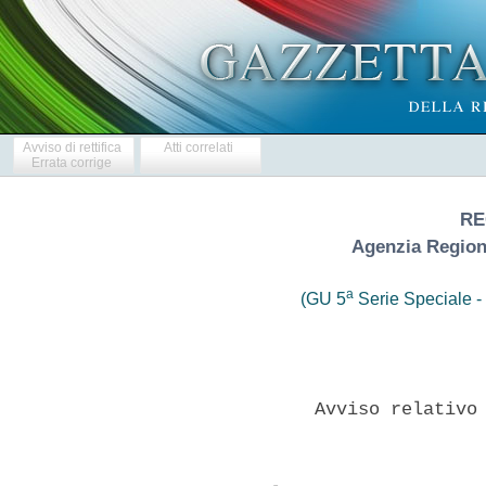
Avviso di rettifica
Atti correlati
Errata corrige
RE
Agenzia Regiona
a
(GU 5
Serie Speciale - 
               Avviso relativo 