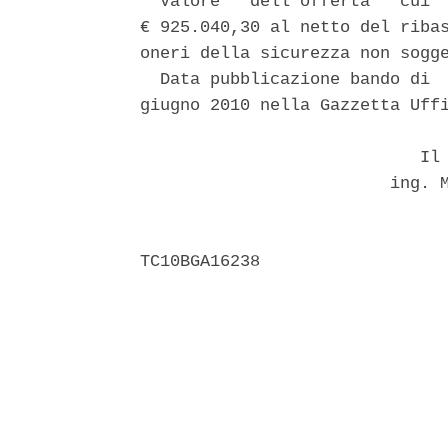
  Valore   dell'offerta   cui  
€ 925.040,30 al netto del ribas
oneri della sicurezza non sogge
  Data pubblicazione bando di  
giugno 2010 nella Gazzetta Uffi
                            Il 
                         ing. M