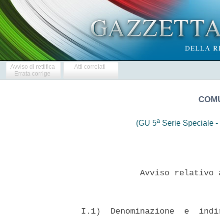
Avviso di rettifica
Atti correlati
Errata corrige
COMU
a
(GU 5
Serie Speciale - 
              Avviso relativo 
  I.1)  Denominazione  e  indi