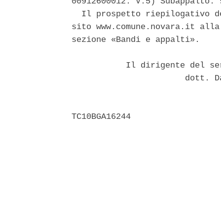
00912600012. V.5) Subappalto: 
  Il prospetto riepilogativo d
sito www.comune.novara.it alla
sezione «Bandi e appalti». 

           Il dirigente del se
                       dott. D