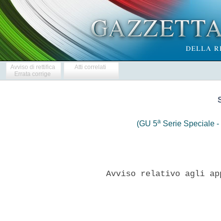
Avviso di rettifica
Atti correlati
Errata corrige
a
(GU 5
Serie Speciale - 
     Avviso relativo agli ap