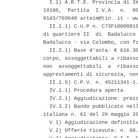
  I.1) A.R.T.E. Provincia di Im
18100,  Partita  I.V.A.  n.  00
0183/769640 arteim@tin. it - ww
  II.1.1) C.U.P n. C73F10000010
di quartiere II  di  Badalucco 
Badalucco - via Colombo, con fo
  II.2.1) Base d'asta: € 616.30
corpo, assoggettabili a ribasso
non  assoggettabili  a  ribasso
apprestamenti di sicurezza, non
  II.1.5) C.P.V. n. 45211341-1.
  IV.1.1) Procedura aperta. 

  IV.2.1) Aggiudicazione: prezz
  IV.3.2) Bando pubblicato nell
italiana n. 61 del 28 maggio 20
  V.1) Aggiudicazione definitiv
  V.2) Offerte ricevute: n. 60.