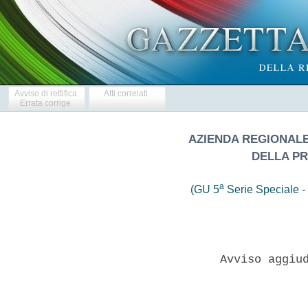
Avviso di rettifica
Atti correlati
Errata corrige
AZIENDA REGIONALE 
DELLA PR
a
(GU 5
Serie Speciale - 
                  Avviso aggiud