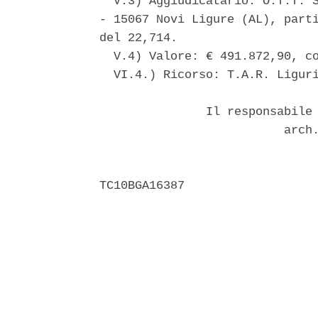
  V.3) Aggiudicatario: O.T.T. S
- 15067 Novi Ligure (AL), parti
del 22,714. 

  V.4) Valore: € 491.872,90, co
  VI.4.) Ricorso: T.A.R. Liguri
               Il responsabile 
                          arch.