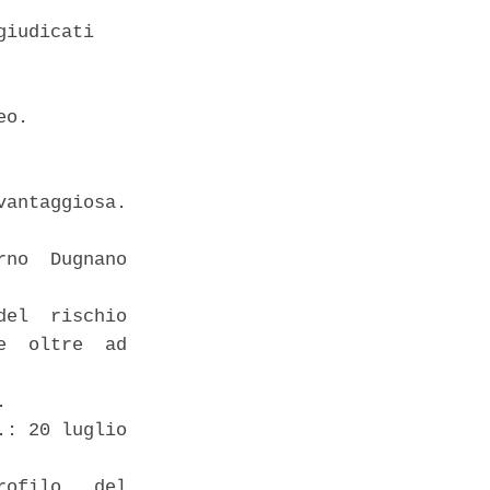
iudicati 

o. 

antaggiosa. 

no  Dugnano

el  rischio

  oltre  ad

 

: 20 luglio

ofilo   del
