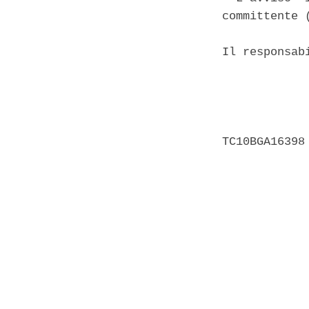
committente 
Il responsab
            
            