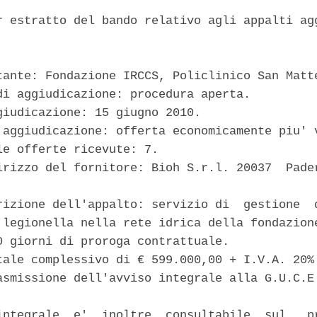
r estratto del bando relativo agli appalti agg
tante: Fondazione IRCCS, Policlinico San Matte
di aggiudicazione: procedura aperta. 

giudicazione: 15 giugno 2010. 

 aggiudicazione: offerta economicamente piu' v
le offerte ricevute: 7. 

irizzo del fornitore: Bioh S.r.l. 20037  Pader
rizione dell'appalto: servizio di  gestione  d
 legionella nella rete idrica della fondazione
0 giorni di proroga contrattuale. 

tale complessivo di € 599.000,00 + I.V.A. 20%.
asmissione dell'avviso integrale alla G.U.C.E.
integrale  e'  inoltre  consultabile  sul   pr