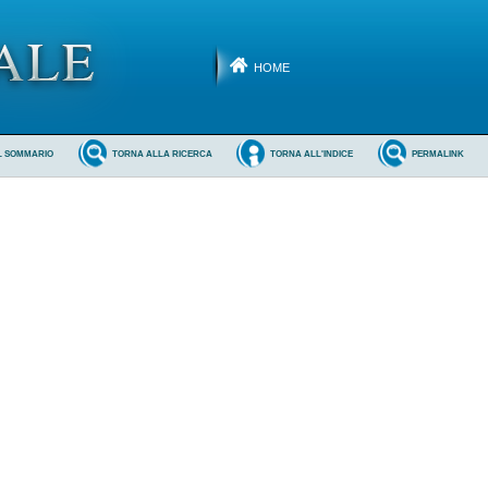
HOME
L SOMMARIO
TORNA ALLA RICERCA
TORNA ALL'INDICE
PERMALINK