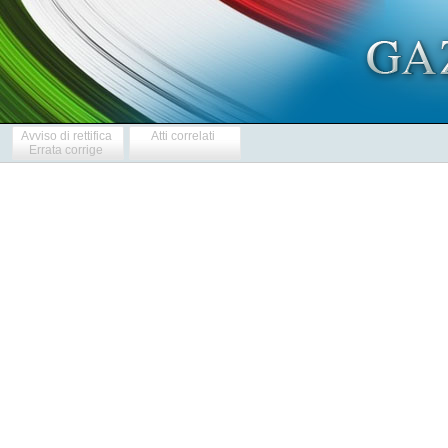
Avviso di rettifica
Atti correlati
Errata corrige