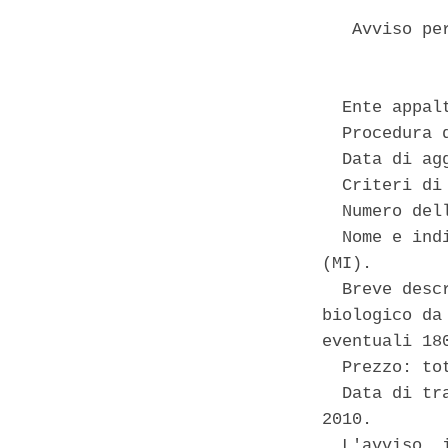
   Avviso pe
  Ente appal
  Procedura 
  Data di ag
  Criteri di
  Numero del
  Nome e ind
(MI). 

  Breve desc
biologico da
eventuali 18
  Prezzo: to
  Data di tr
2010. 

  L'avviso  