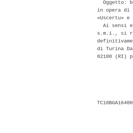
  Oggetto: b
in opera di 
«Uscertu» e 
  Ai sensi e
s.m.i., si r
definitivame
di Turina Da
02100 (RI) p
            
            