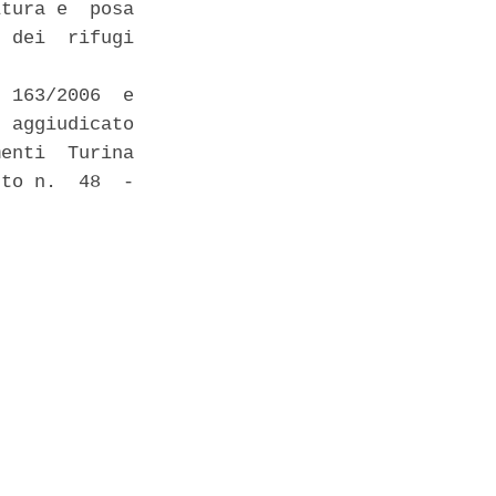
tura e  posa

 dei  rifugi

 163/2006  e

 aggiudicato

enti  Turina

to n.  48  -
