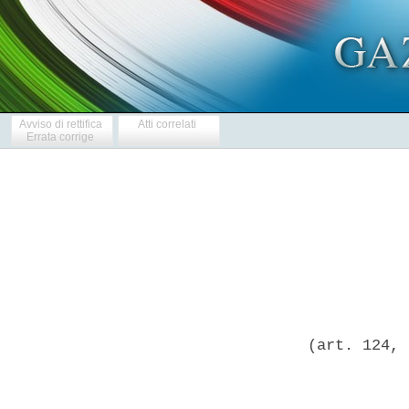
Avviso di rettifica
Atti correlati
Errata corrige
            
 (art. 124, 