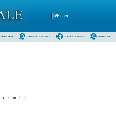
HOME
L SOMMARIO
TORNA ALLA RICERCA
TORNA ALL'INDICE
PERMALINK
 e s.m.i.) 
