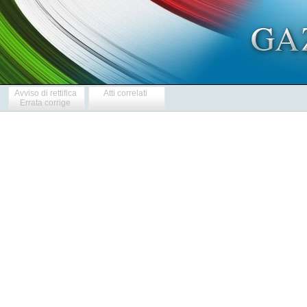
Avviso di rettifica
Atti correlati
Errata corrige
  