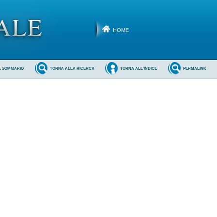
HOME
L SOMMARIO
TORNA ALLA RICERCA
TORNA ALL'INDICE
PERMALINK