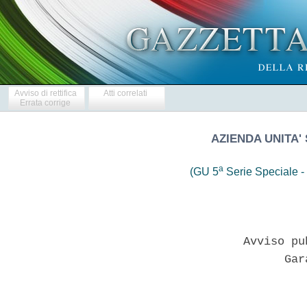
Avviso di rettifica
Atti correlati
Errata corrige
AZIENDA UNITA'
a
(GU 5
Serie Speciale - 
                     Avviso pu
                           Gara