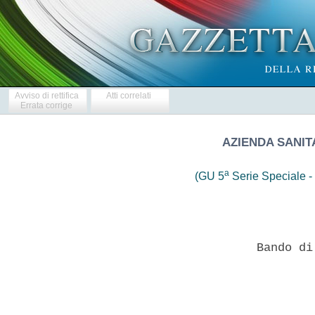
Avviso di rettifica
Atti correlati
Errata corrige
AZIENDA SANIT
a
(GU 5
Serie Speciale - 
               Bando di