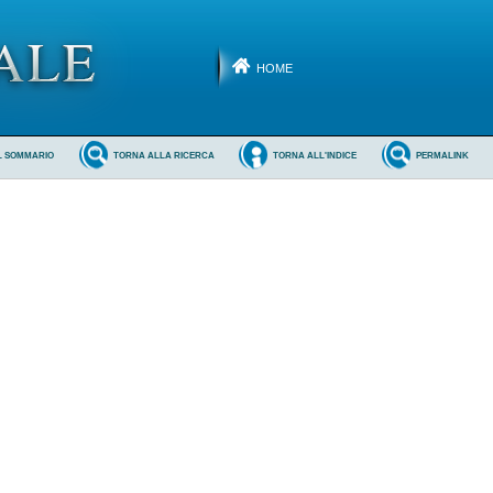
HOME
L SOMMARIO
TORNA ALLA RICERCA
TORNA ALL'INDICE
PERMALINK