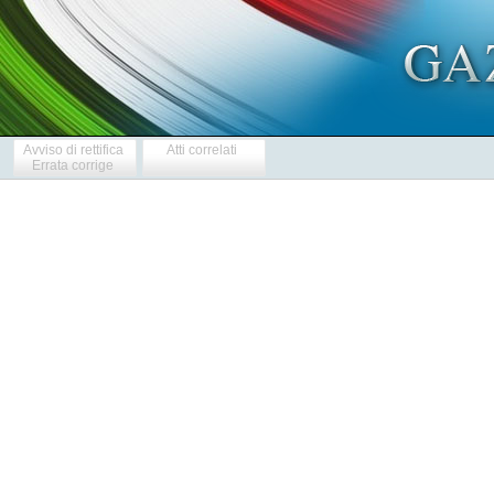
Avviso di rettifica
Atti correlati
Errata corrige
  