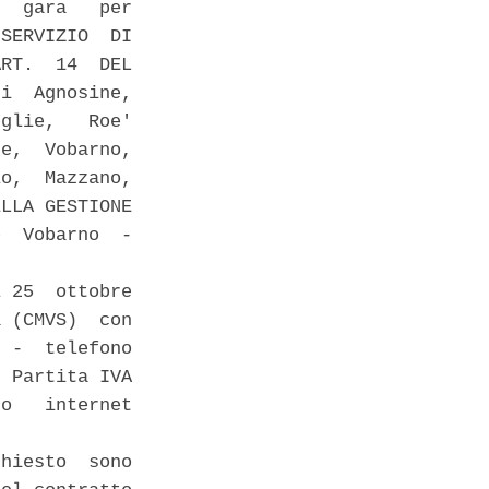
  gara   per

SERVIZIO  DI

RT.  14  DEL

i  Agnosine,

glie,   Roe'

e,  Vobarno,

o,  Mazzano,

LLA GESTIONE

  Vobarno  -

 25  ottobre

 (CMVS)  con

 -  telefono

 Partita IVA

o   internet

hiesto  sono
