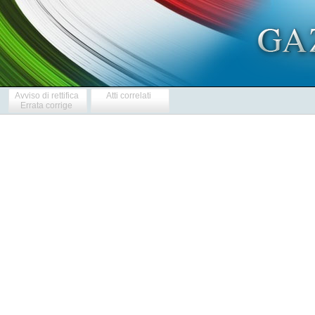
Avviso di rettifica
Atti correlati
Errata corrige
            