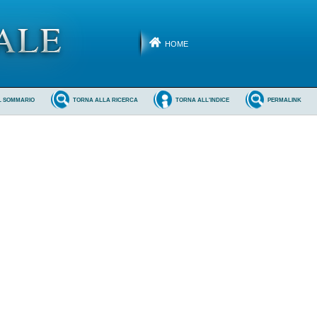
HOME
L SOMMARIO
TORNA ALLA RICERCA
TORNA ALL'INDICE
PERMALINK