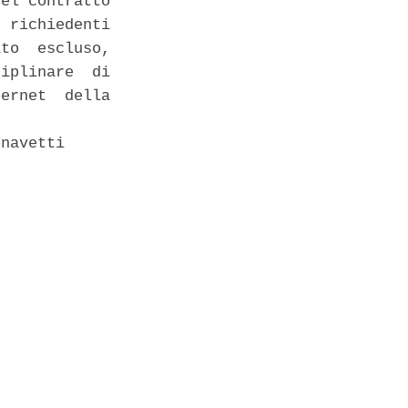
el contratto

 richiedenti

to  escluso,

iplinare  di

ernet  della

navetti 
