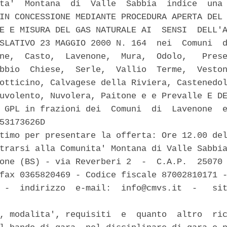
ta'  Montana  di  Valle  Sabbia  indice  una 
IN CONCESSIONE MEDIANTE PROCEDURA APERTA DEL 
E E MISURA DEL GAS NATURALE AI  SENSI  DELL'A
SLATIVO 23 MAGGIO 2000 N. 164  nei  Comuni  d
ne,  Casto,  Lavenone,  Mura,  Odolo,   Prese
bbio  Chiese,  Serle,  Vallio  Terme,  Veston
otticino, Calvagese della Riviera, Castenedol
uvolento, Nuvolera, Paitone e e Prevalle E DE
 GPL in frazioni dei  Comuni  di  Lavenone  e
53173626D 

timo per presentare la offerta: Ore 12.00 del
trarsi alla Comunita' Montana di Valle Sabbia
one (BS) - via Reverberi 2  -  C.A.P.  25070 
fax 0365820469 - Codice fiscale 87002810171 -
 -  indirizzo  e-mail:  info@cmvs.it  -   sit
, modalita', requisiti  e  quanto  altro  ric