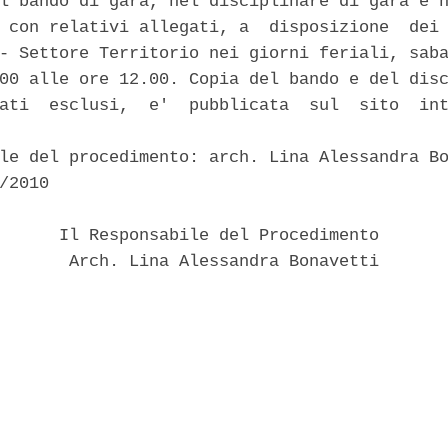
l bando di gara, nel disciplinare di gara e n
 con relativi allegati, a  disposizione  dei 
- Settore Territorio nei giorni feriali, saba
00 alle ore 12.00. Copia del bando e del disc
ati  esclusi,  e'  pubblicata  sul  sito  int
le del procedimento: arch. Lina Alessandra Bo
/2010 

      Il Responsabile del Procedimento 

       Arch. Lina Alessandra Bonavetti 
