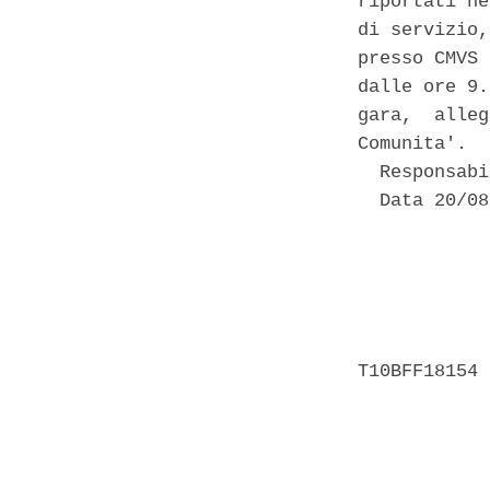
riportati ne
di servizio,
presso CMVS 
dalle ore 9.
gara,  alleg
Comunita'. 

  Responsabi
  Data 20/08
            
            