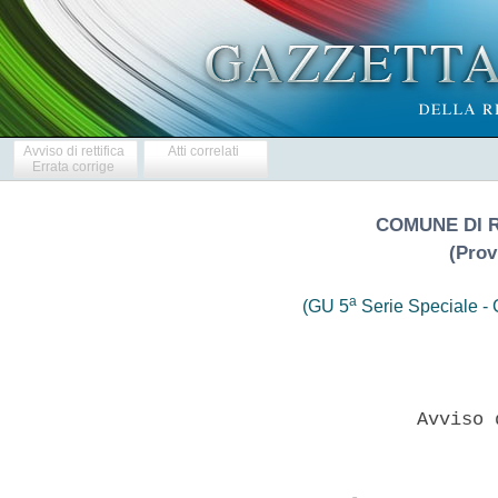
Avviso di rettifica
Atti correlati
Errata corrige
COMUNE DI 
(Prov
a
(GU 5
Serie Speciale - C
                       Avviso 