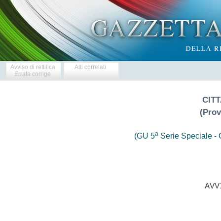
Avviso di rettifica
Atti correlati
Errata corrige
CITT
(Prov
a
(GU 5
Serie Speciale - C
                           AVVI