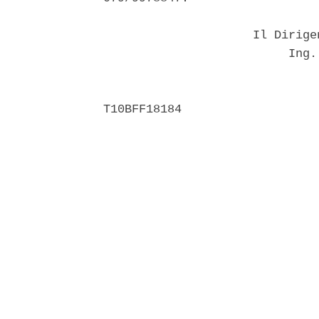
                     Il Dirige
                          Ing. 