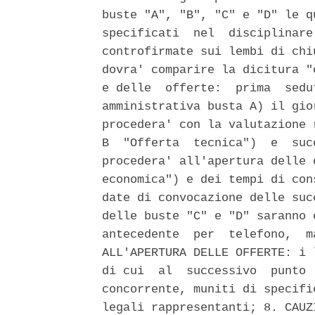
buste "A", "B", "C" e "D" le q
specificati  nel  disciplinare
controfirmate sui lembi di chi
dovra' comparire la dicitura "
e delle  offerte:  prima  sedu
amministrativa busta A) il gio
procedera' con la valutazione 
B  "Offerta  tecnica")  e  suc
procedera' all'apertura delle 
economica") e dei tempi di con
date di convocazione delle suc
delle buste "C" e "D" saranno 
antecedente  per  telefono,  m
ALL'APERTURA DELLE OFFERTE: i 
di cui  al  successivo  punto 
concorrente, muniti di specifi
legali rappresentanti; 8. CAUZ