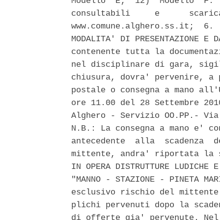
Modello  E;  12)  Modello  F. 
consultabili     e      scaric
www.comune.alghero.ss.it;  6. 
MODALITA' DI PRESENTAZIONE E D
contenente tutta la documentaz
nel disciplinare di gara, sigi
chiusura, dovra' pervenire, a 
postale o consegna a mano all'
ore 11.00 del 28 Settembre 201
Alghero - Servizio OO.PP.- Via
N.B.: La consegna a mano e' co
antecedente  alla  scadenza  d
mittente, andra' riportata la 
IN OPERA DISTRUTTURE LUDICHE E
"MANNO - STAZIONE - PINETA MAR
esclusivo rischio del mittente
plichi pervenuti dopo la scade
di offerte gia' pervenute. Nel