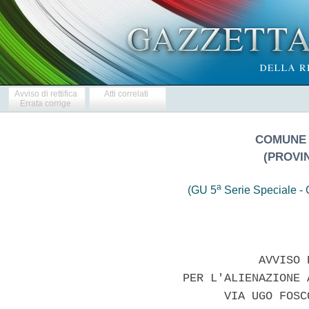
Avviso di rettifica
Atti correlati
Errata corrige
COMUNE 
(PROVI
a
(GU 5
Serie Speciale - C
                       AVVISO 
            PER L'ALIENAZIONE 
                  VIA UGO FOSC