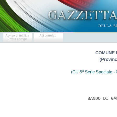
Avviso di rettifica
Atti correlati
Errata corrige
COMUNE 
(Provinc
a
(GU 5
Serie Speciale - C
                   BANDO DI GA