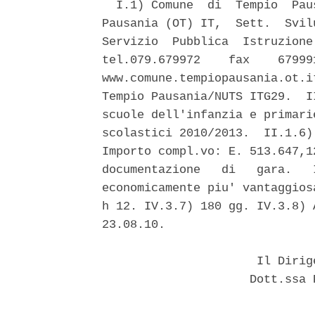
  I.1) Comune  di  Tempio  Pau
Pausania (OT) IT,  Sett.  Svil
Servizio  Pubblica  Istruzione
tel.079.679972    fax    67999
www.comune.tempiopausania.ot.i
Tempio Pausania/NUTS ITG29.  I
scuole dell'infanzia e primari
scolastici 2010/2013.  II.1.6)
Importo compl.vo: E. 513.647,1
documentazione   di   gara.   
economicamente piu' vantaggios
h 12. IV.3.7) 180 gg. IV.3.8) 
23.08.10. 

                      Il Dirig
                     Dott.ssa 