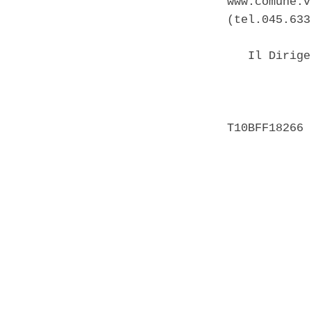
www.comune.v
(tel.045.633
   Il Dirige
            