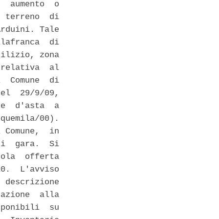
  aumento  o

 terreno  di

rduini. Tale

lafranca  di

ilizio, zona

relativa  al

  Comune  di

el  29/9/09,

e  d'asta  a

quemila/00).

 Comune,  in

i  gara.  Si

ola  offerta

0.  L'avviso

 descrizione

azione  alla

ponibili  su
