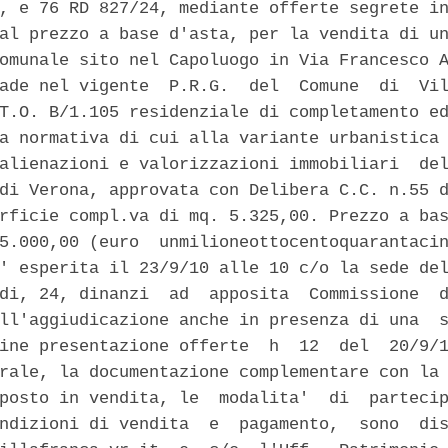
, e 76 RD 827/24, mediante offerte segrete in
al prezzo a base d'asta, per la vendita di un
omunale sito nel Capoluogo in Via Francesco A
ade nel vigente  P.R.G.  del  Comune  di  Vil
T.O. B/1.105 residenziale di completamento ed
a normativa di cui alla variante urbanistica 
alienazioni e valorizzazioni immobiliari  del
di Verona, approvata con Delibera C.C. n.55 d
rficie compl.va di mq. 5.325,00. Prezzo a bas
5.000,00 (euro  unmilioneottocentoquarantacin
' esperita il 23/9/10 alle 10 c/o la sede del
di, 24, dinanzi  ad  apposita  Commissione  d
ll'aggiudicazione anche in presenza di una  s
ine presentazione offerte  h  12  del  20/9/1
rale, la documentazione complementare con la 
posto in vendita, le  modalita'  di  partecip
ndizioni di vendita  e  pagamento,  sono  dis