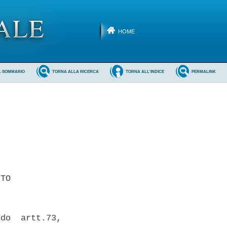
HOME
L SOMMARIO
TORNA ALLA RICERCA
TORNA ALL'INDICE
PERMALINK
TO 

do  artt.73,
