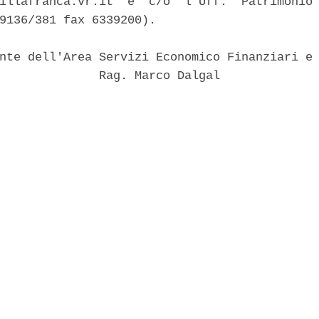
illafranca.vr.it  e  c/o  l'Uff.  Patrimonio 
9136/381 fax 6339200). 

nte dell'Area Servizi Economico Finanziari e 
              Rag. Marco Dalgal 
