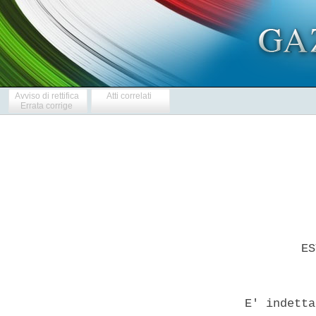
Avviso di rettifica
Atti correlati
Errata corrige
          ES
  E' indetta