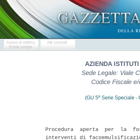
Avviso di rettifica
Atti correlati
Errata corrige
AZIENDA ISTITUT
Sede Legale: Viale 
Codice Fiscale e
a
(GU 5
Serie Speciale - C
Procedura  aperta  per  la  fo
interventi di facoemulsificazi