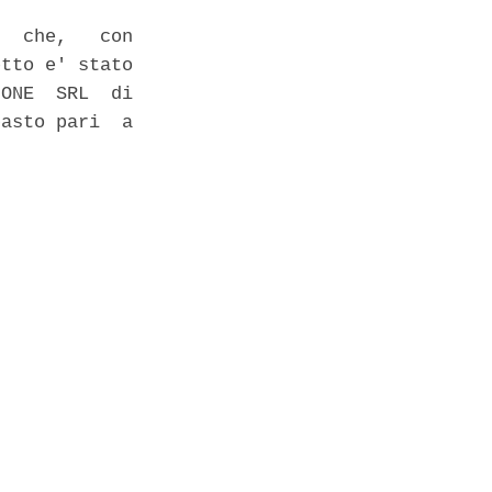
  che,   con

tto e' stato

ONE  SRL  di

asto pari  a
