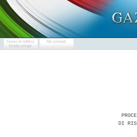
Avviso di rettifica
Atti correlati
Errata corrige
       PROCE
      DI RIS