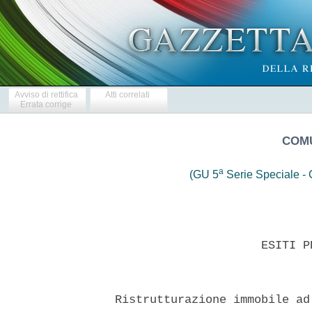
Avviso di rettifica
Atti correlati
Errata corrige
COMU
a
(GU 5
Serie Speciale - C
                       ESITI P
  Ristrutturazione immobile ad