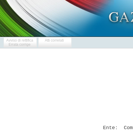
Avviso di rettifica
Atti correlati
Errata corrige
            
  Ente:  Com