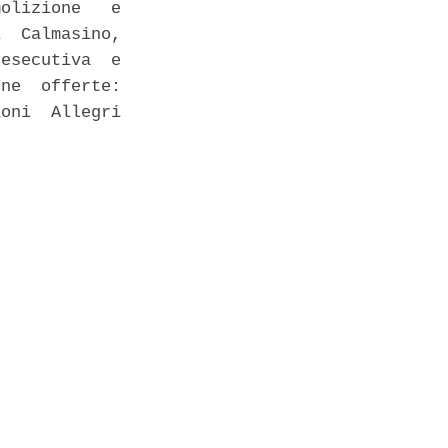
olizione   e

  Calmasino,

esecutiva  e

ne  offerte:

oni  Allegri
