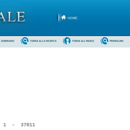
HOME
L SOMMARIO
TORNA ALLA RICERCA
TORNA ALL'INDICE
PERMALINK
 1  -  37011
