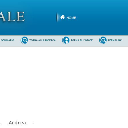
HOME
L SOMMARIO
TORNA ALLA RICERCA
TORNA ALL'INDICE
PERMALINK
.  Andrea  -
