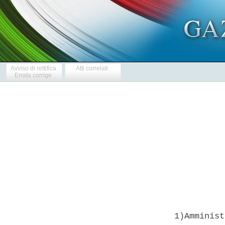
Avviso di rettifica
Atti correlati
Errata corrige
            
  1)Amminist