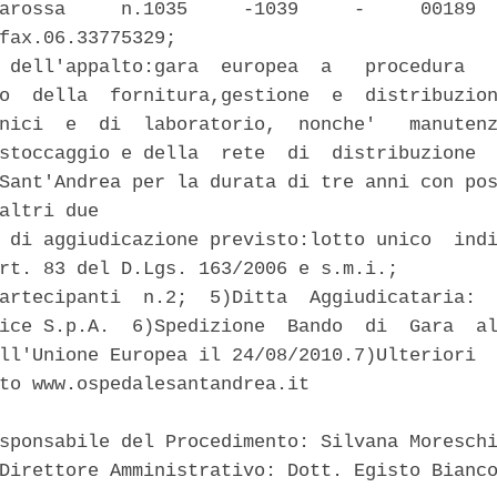
arossa     n.1035     -1039     -     00189  
fax.06.33775329; 

 dell'appalto:gara  europea  a   procedura   
o  della  fornitura,gestione  e  distribuzion
nici  e  di  laboratorio,  nonche'   manutenz
stoccaggio e della  rete  di  distribuzione  
Sant'Andrea per la durata di tre anni con pos
altri due 

 di aggiudicazione previsto:lotto unico  indi
rt. 83 del D.Lgs. 163/2006 e s.m.i.; 

artecipanti  n.2;  5)Ditta  Aggiudicataria:  
ice S.p.A.  6)Spedizione  Bando  di  Gara  al
ll'Unione Europea il 24/08/2010.7)Ulteriori  
to www.ospedalesantandrea.it 

sponsabile del Procedimento: Silvana Moreschi
Direttore Amministrativo: Dott. Egisto Bianco