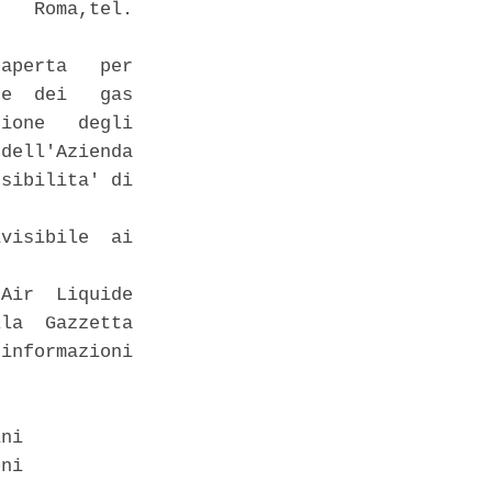
   Roma,tel.

aperta   per

e  dei   gas

ione   degli

dell'Azienda

sibilita' di

visibile  ai

Air  Liquide

la  Gazzetta

informazioni

ni 

ni 
