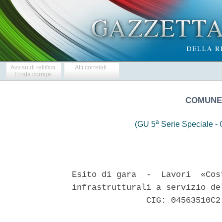
Avviso di rettifica
Atti correlati
Errata corrige
COMUNE 
a
(GU 5
Serie Speciale - C
Esito di gara  -  Lavori  «Cos
infrastrutturali a servizio de
               CIG: 04563510C2