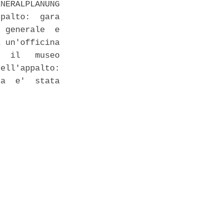
NERALPLANUNG

palto:  gara

 generale  e

 un'officina

  il   museo

ell'appalto:

a  e'  stata
