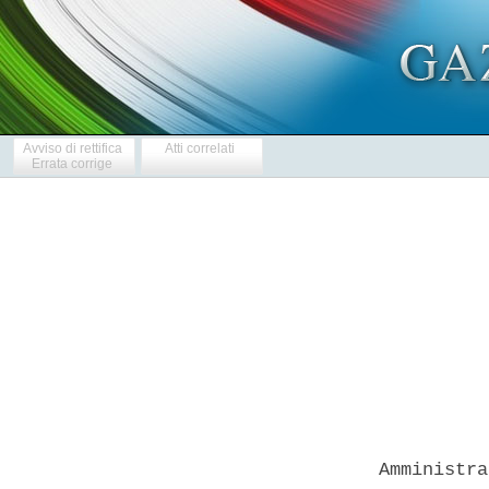
Avviso di rettifica
Atti correlati
Errata corrige
            
  Amministra