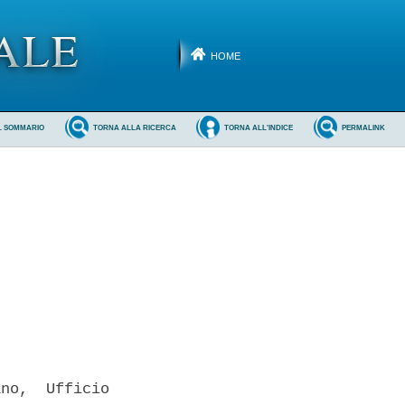
HOME
L SOMMARIO
TORNA ALLA RICERCA
TORNA ALL'INDICE
PERMALINK
no,  Ufficio
