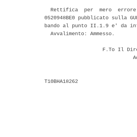
  Rettifica  per  mero  errore
0520948BE0 pubblicato sulla GU
bando al punto II.1.9 e' da in
  Avvalimento: Ammesso. 

                   F.To Il Dir
                             Ad