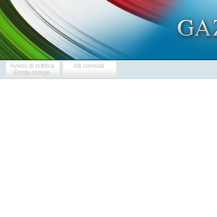
Avviso di rettifica
Atti correlati
Errata corrige
  