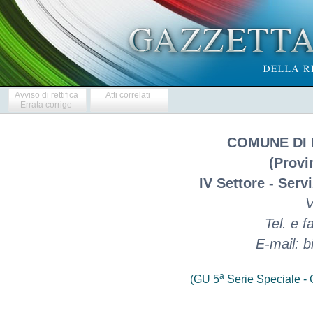
Avviso di rettifica
Atti correlati
Errata corrige
COMUNE DI 
(Provi
IV Settore - Serv
V
Tel. e 
E-mail: bi
a
(GU 5
Serie Speciale - C