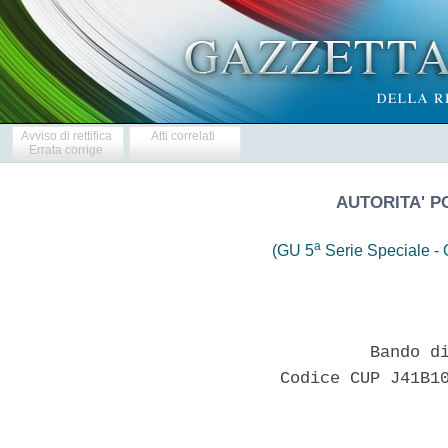
Avviso di rettifica
Atti correlati
Errata corrige
AUTORITA' P
a
(GU 5
Serie Speciale - C
                  Bando di
         Codice CUP J41B10