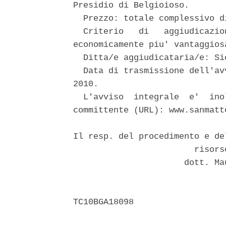
Presidio di Belgioioso. 

  Prezzo: totale complessivo d
  Criterio   di   aggiudicazio
economicamente piu' vantaggiosa
  Ditta/e aggiudicataria/e: Si
  Data di trasmissione dell'av
2010. 

  L'avviso  integrale  e'  ino
committente (URL): www.sanmatte
Il resp. del procedimento e de
                        risors
                      dott. Ma