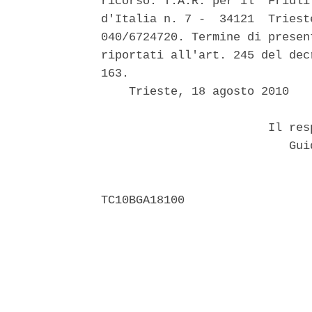
ricorso: T.A.R. per il  Friuli
d'Italia n. 7 -  34121  Triest
040/6724720. Termine di presen
riportati all'art. 245 del dec
163. 

    Trieste, 18 agosto 2010 

                        Il res
                           Guid