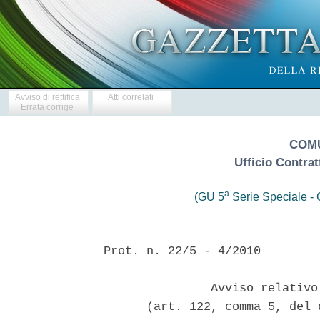
Avviso di rettifica
Atti correlati
Errata corrige
COMU
Ufficio Contrat
a
(GU 5
Serie Speciale - C
Prot. n. 22/5 - 4/2010

               Avviso relativo
      (art. 122, comma 5, del 